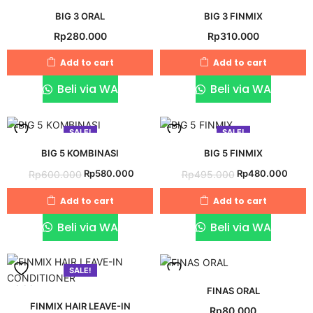
Add
Add
BIG 3 ORAL
BIG 3 FINMIX
Rp
280.000
Rp
310.000
to
to
wishlist
wishlist
Add to cart
Add to cart
Beli via WA
Beli via WA
SALE!
SALE!
Add
Add
BIG 5 KOMBINASI
BIG 5 FINMIX
Original
Current
Original
Curr
Rp
580.000
Rp
480.000
Rp
600.000
Rp
495.000
to
to
price
price
price
price
wishlist
wishlist
Add to cart
Add to cart
was:
is:
was:
is:
Rp600.000.
Rp580.000.
Rp495.000.
Rp48
Beli via WA
Beli via WA
SALE!
Add
Add
FINAS ORAL
FINMIX HAIR LEAVE-IN
Rp
80.000
to
to