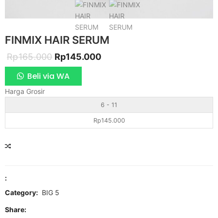
FINMIX HAIR SERUM
Original
Current
Rp
165.000
Rp
145.000
price
price
Beli via WA
was:
is:
Harga Grosir
Rp165.000.
Rp145.000.
6 - 11
Rp
145.000
COMPARE
:
Category:
BIG 5
Share: